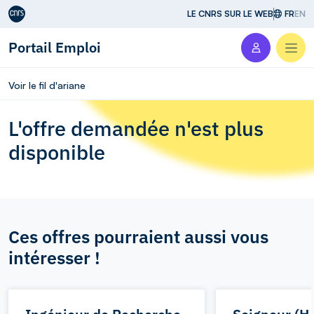
Aller au contenu
LE CNRS SUR LE WEB
FR
EN
Portail Emploi
Men
Voir le fil d'ariane
L'offre demandée n'est plus
disponible
Ces offres pourraient aussi vous
intéresser !