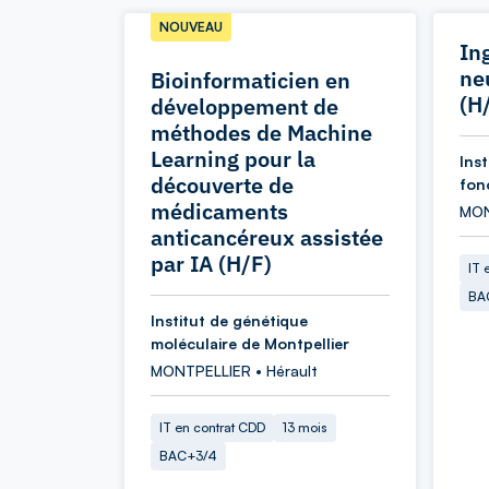
NOUVEAU
In
ne
Bioinformaticien en
(H
développement de
méthodes de Machine
Learning pour la
Ins
découverte de
fon
médicaments
MON
anticancéreux assistée
par IA (H/F)
IT 
BA
Institut de génétique
moléculaire de Montpellier
MONTPELLIER • Hérault
IT en contrat CDD
13 mois
BAC+3/4