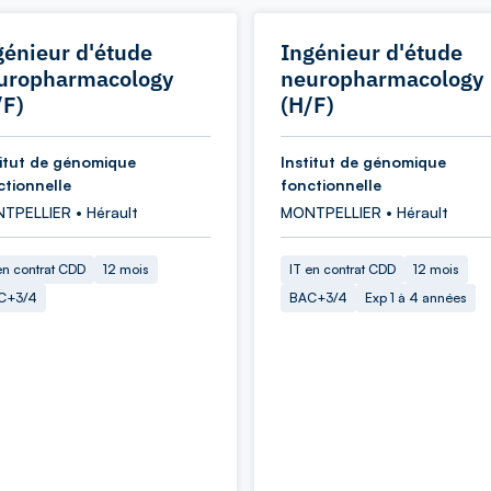
génieur d'étude
Ingénieur d'étude
uropharmacology
neuropharmacology
/F)
(H/F)
titut de génomique
Institut de génomique
ctionnelle
fonctionnelle
TPELLIER • Hérault
MONTPELLIER • Hérault
en contrat CDD
12 mois
IT en contrat CDD
12 mois
C+3/4
BAC+3/4
Exp 1 à 4 années