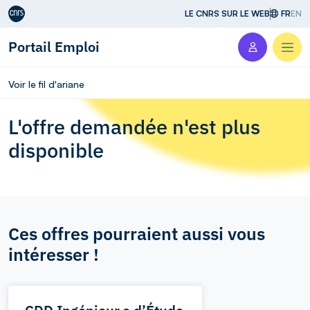
Aller au contenu
LE CNRS SUR LE WEB
FR
EN
Portail Emploi
Men
Voir le fil d'ariane
L'offre demandée n'est plus
disponible
Ces offres pourraient aussi vous
intéresser !