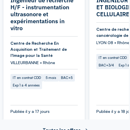
Ingénieur de recherche
INGENIEUR 
H/F - instrumentation
ET BIOLOGI
ultrasonore et
CELLULAIRE
expérimentations in
vitro
Centre de reche
cancérologie de
LYON 08 • Rhône
Centre de Recherche En
Acquisition et Traitement de
l'Image pour la Santé
IT en contrat CDD
VILLEURBANNE • Rhône
BAC+3/4
Exp 1 
IT en contrat CDD
5 mois
BAC+5
Exp 1 à 4 années
Publiée il y a 17 jours
Publiée il y a 18 j
Toutes les offres