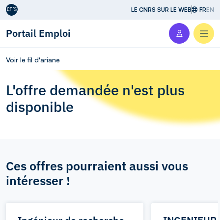
Aller au contenu
LE CNRS SUR LE WEB
FR
EN
Portail Emploi
Men
Voir le fil d'ariane
L'offre demandée n'est plus
disponible
Ces offres pourraient aussi vous
intéresser !