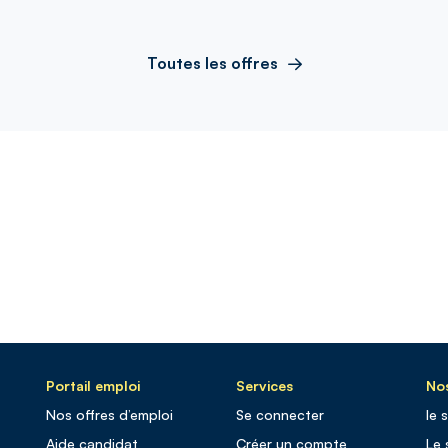
Toutes les offres
Portail emploi
Services
Nos
Nos offres d’emploi
Se connecter
le 
Aide candidat
Créer un compte
Le 