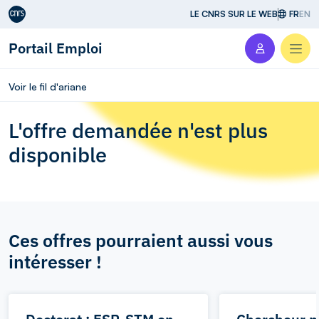
Aller au contenu
LE CNRS SUR LE WEB
FR
EN
Portail Emploi
Men
Voir le fil d'ariane
L'offre demandée n'est plus
disponible
Ces offres pourraient aussi vous
intéresser !