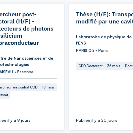
ercheur post-
Thèse (H/F): Transpo
toral (H/F) -
modifié par une cavi
tecteurs de photons
 silicium
Laboratoire de physique de
praconducteur
l'ENS
PARIS 05 • Paris
tre de Nanosciences et de
otechnologies
CDD Doctorant
36 mois
Doct
AISEAU • Essonne
rcheur en contrat CDD
18 mois
torat
iée il y a 9 jours
Publiée il y a 20 jours