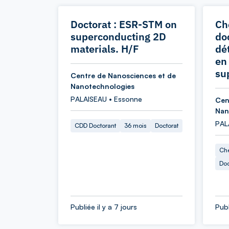
Doctorat : ESR-STM on
Ch
superconducting 2D
doc
materials. H/F
dé
en
su
Centre de Nanosciences et de
Nanotechnologies
PALAISEAU • Essonne
Cen
Nan
PAL
CDD Doctorant
36 mois
Doctorat
Che
Doc
Publiée il y a 7 jours
Publ