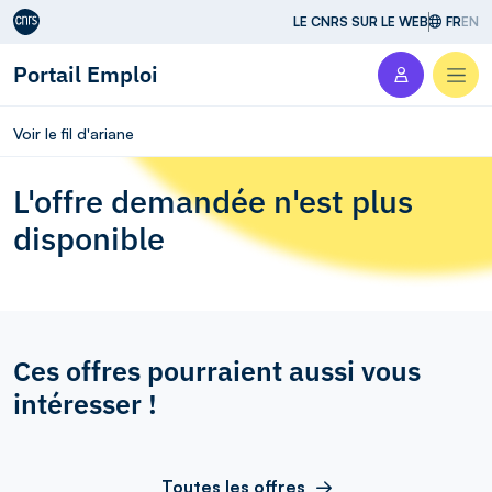
Aller au contenu
LE CNRS SUR LE WEB
FR
EN
Portail Emploi
Men
Voir le fil d'ariane
L'offre demandée n'est plus
disponible
Ces offres pourraient aussi vous
intéresser !
Toutes les offres