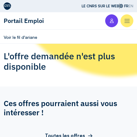
Aller au contenu
LE CNRS SUR LE WEB
FR
EN
Portail Emploi
Men
Voir le fil d'ariane
L'offre demandée n'est plus
disponible
Ces offres pourraient aussi vous
intéresser !
Toutes les offres