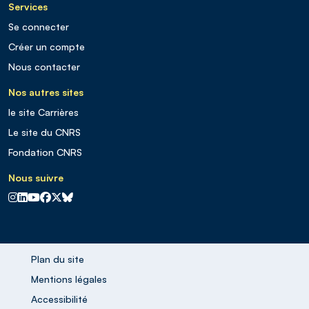
Services
Se connecter
Créer un compte
Nous contacter
Nos autres sites
le site Carrières
Le site du CNRS
Fondation CNRS
Nous suivre
CNRS sur Instagram
CNRS sur Linkedin
CNRS sur Youtube
CNRS sur Facebook
CNRS sur X
CNRS sur Blus sky
Plan du site
Mentions légales
Accessibilité