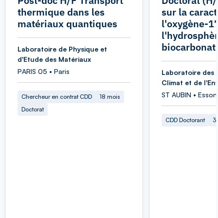
Post-doc H/F Transport
Doctorat (H/
thermique dans les
sur la carac
matériaux quantiques
l'oxygène-1
l'hydrosphèr
biocarbonat
Laboratoire de Physique et
d'Etude des Matériaux
PARIS 05 • Paris
Laboratoire des 
Climat et de l'E
ST AUBIN • Esson
Chercheur en contrat CDD
18 mois
Doctorat
CDD Doctorant
3