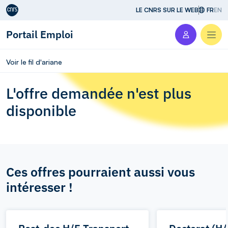
Aller au contenu
LE CNRS SUR LE WEB
FR
EN
Portail Emploi
Men
Voir le fil d'ariane
L'offre demandée n'est plus
disponible
Ces offres pourraient aussi vous
intéresser !