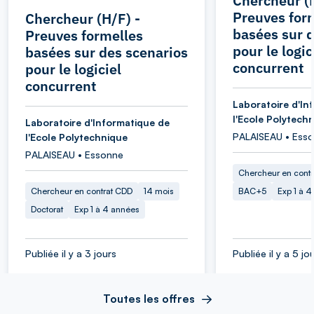
Chercheur (H
Preuves for
Chercheur (H/F) -
basées sur d
Preuves formelles
pour le logic
basées sur des scenarios
concurrent
pour le logiciel
concurrent
Laboratoire d'In
l'Ecole Polytech
Laboratoire d'Informatique de
PALAISEAU • Ess
l'Ecole Polytechnique
PALAISEAU • Essonne
Chercheur en cont
Chercheur en contrat CDD
14 mois
BAC+5
Exp 1 à 
Doctorat
Exp 1 à 4 années
Publiée il y a 3 jours
Publiée il y a 5 jo
Toutes les offres