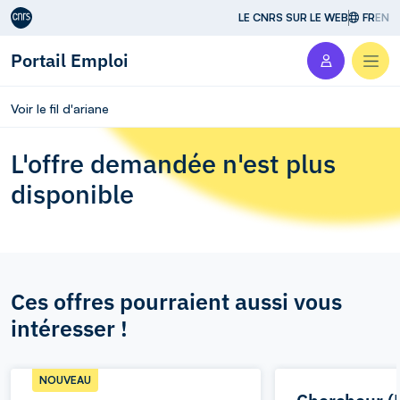
Aller au contenu
LE CNRS SUR LE WEB
FR
EN
Portail Emploi
Men
Voir le fil d'ariane
L'offre demandée n'est plus
disponible
Ces offres pourraient aussi vous
intéresser !
NOUVEAU