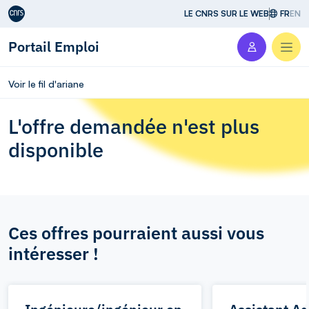
Aller au contenu
LE CNRS SUR LE WEB
FR
EN
Portail Emploi
Men
Voir le fil d'ariane
L'offre demandée n'est plus
disponible
Ces offres pourraient aussi vous
intéresser !