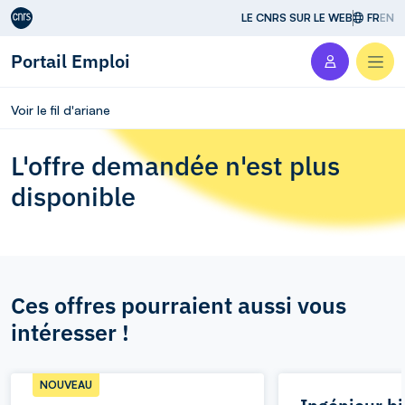
Aller au contenu
LE CNRS SUR LE WEB
FR
EN
Portail Emploi
Men
Voir le fil d'ariane
L'offre demandée n'est plus
disponible
Ces offres pourraient aussi vous
intéresser !
NOUVEAU