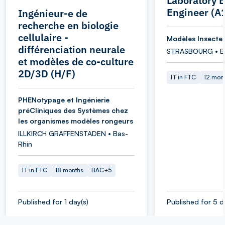
Laboratory B
Engineer (A
Ingénieur-e de
recherche en biologie
cellulaire -
Modèles Insecte
différenciation neurale
STRASBOURG • B
et modèles de co-culture
2D/3D (H/F)
IT in FTC
12 mon
PHENotypage et Ingénierie
préCliniques des Systèmes chez
les organismes modèles rongeurs
ILLKIRCH GRAFFENSTADEN • Bas-
Rhin
IT in FTC
18 months
BAC+5
Published for 1 day(s)
Published for 5 d