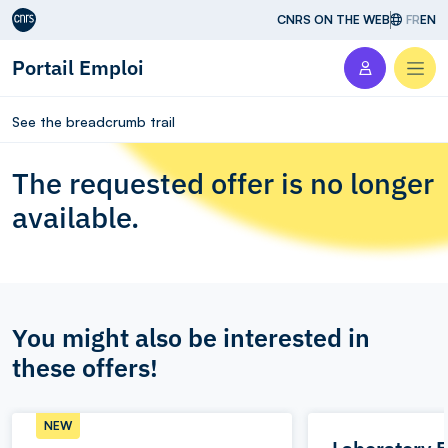
Aller au contenu
CNRS ON THE WEB
FR
EN
Portail Emploi
Men
See the breadcrumb trail
The requested offer is no longer
available.
You might also be interested in
these offers!
NEW