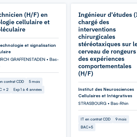
chnicien (H/F) en
Ingénieur d'études (
logie cellulaire et
chargé des
léculaire
interventions
chirurgicales
stéréotaxiques sur l
technologie et signalisation
cerveau de rongeurs
ulaire
des expériences
KIRCH GRAFFENSTADEN • Bas-
comportementales
n
(H/F)
en contrat CDD
5 mois
Institut des Neurosciences
C + 2
Exp 1 à 4 années
Cellulaires et Intégratives
STRASBOURG • Bas-Rhin
IT en contrat CDD
9 mois
BAC+5