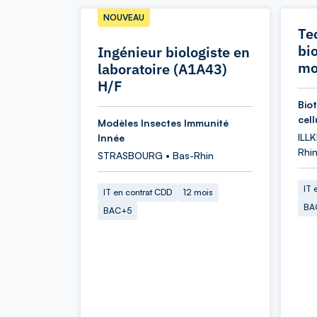
NOUVEAU
Te
bio
Ingénieur biologiste en
mo
laboratoire (A1A43)
H/F
Bio
cell
Modèles Insectes Immunité
ILL
Innée
Rhi
STRASBOURG • Bas-Rhin
IT 
IT en contrat CDD
12 mois
BA
BAC+5