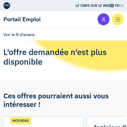
Aller au contenu
LE CNRS SUR LE WEB
FR
EN
Portail Emploi
Men
Voir le fil d'ariane
L'offre demandée n'est plus
disponible
Ces offres pourraient aussi vous
intéresser !
NOUVEAU