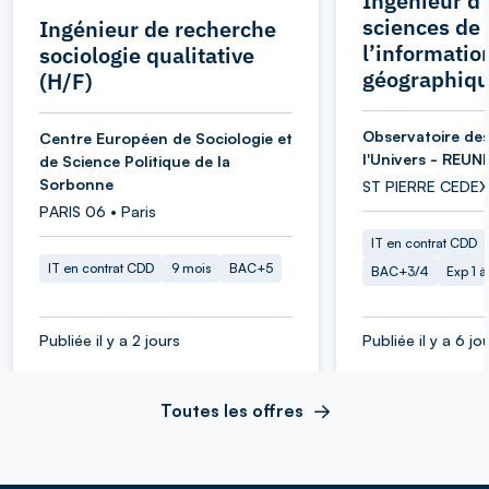
Ingénieur d’
sciences de
Ingénieur de recherche
l’informatio
sociologie qualitative
géographiqu
(H/F)
Observatoire des
Centre Européen de Sociologie et
l'Univers - REUN
de Science Politique de la
Sorbonne
ST PIERRE CEDEX
PARIS 06 • Paris
IT en contrat CDD
IT en contrat CDD
9 mois
BAC+5
BAC+3/4
Exp 1 
Publiée il y a 2 jours
Publiée il y a 6 jo
Toutes les offres