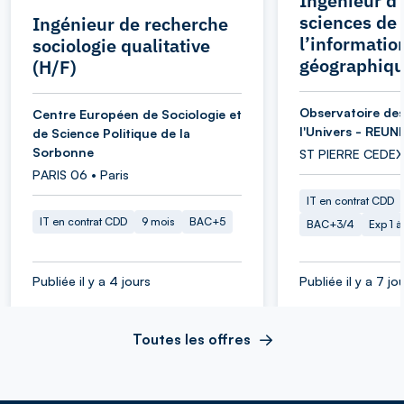
Ingénieur d’
sciences de
Ingénieur de recherche
l’informatio
sociologie qualitative
géographiqu
(H/F)
Observatoire des
Centre Européen de Sociologie et
l'Univers - REUN
de Science Politique de la
Sorbonne
ST PIERRE CEDEX
PARIS 06 • Paris
IT en contrat CDD
IT en contrat CDD
9 mois
BAC+5
BAC+3/4
Exp 1 
Publiée il y a 4 jours
Publiée il y a 7 jo
Toutes les offres