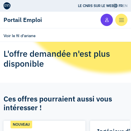
Aller au contenu
LE CNRS SUR LE WEB
FR
EN
Portail Emploi
Men
Voir le fil d'ariane
L'offre demandée n'est plus
disponible
Ces offres pourraient aussi vous
intéresser !
NOUVEAU