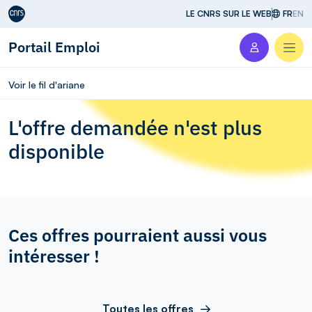
Aller au contenu
LE CNRS SUR LE WEB
FR
EN
Portail Emploi
Men
Voir le fil d'ariane
L'offre demandée n'est plus
disponible
Ces offres pourraient aussi vous
intéresser !
Toutes les offres