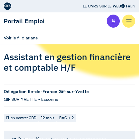
Aller au contenu
LE CNRS SUR LE WEB
FR
EN
Portail Emploi
Men
Voir le fil d'ariane
Assistant en gestion financière
et comptable H/F
Délégation Ile-de-France Gif-sur-Yvette
GIF SUR YVETTE • Essonne
IT en contrat CDD
12 mois
BAC + 2