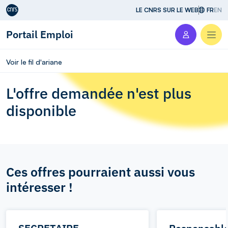
Aller au contenu
LE CNRS SUR LE WEB
FR
EN
Portail Emploi
Men
Voir le fil d'ariane
L'offre demandée n'est plus
disponible
Ces offres pourraient aussi vous
intéresser !