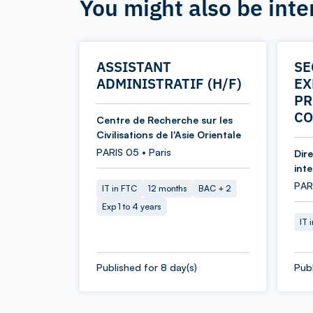
You might also be inte
ASSISTANT
SE
ADMINISTRATIF (H/F)
EX
PR
CO
Centre de Recherche sur les
Civilisations de l'Asie Orientale
PARIS 05 • Paris
Dir
int
PARI
IT in FTC
12 months
BAC + 2
Exp 1 to 4 years
IT 
Published for 8 day(s)
Publ