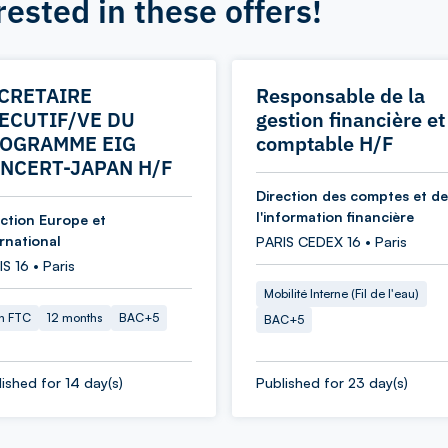
rested in these offers!
CRETAIRE
Responsable de la
ECUTIF/VE DU
gestion financière et
OGRAMME EIG
comptable H/F
NCERT-JAPAN H/F
Direction des comptes et de
l'information financière
ection Europe et
ernational
PARIS CEDEX 16 • Paris
S 16 • Paris
Mobilité Interne (Fil de l'eau)
in FTC
12 months
BAC+5
BAC+5
ished for 14 day(s)
Published for 23 day(s)