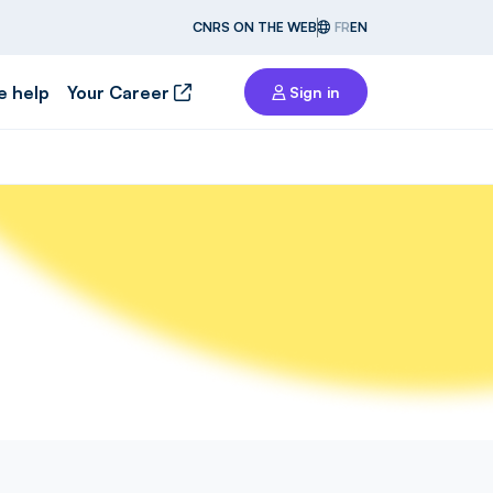
CNRS ON THE WEB
FR
EN
e help
Your Career
Sign in