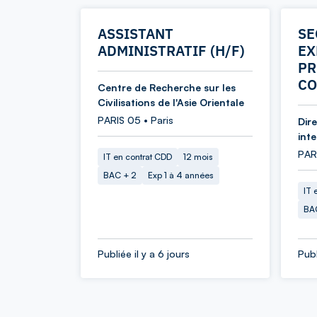
ASSISTANT
SE
ADMINISTRATIF (H/F)
EX
PR
CO
Centre de Recherche sur les
Civilisations de l'Asie Orientale
PARIS 05 • Paris
Dir
int
PARI
IT en contrat CDD
12 mois
BAC + 2
Exp 1 à 4 années
IT 
BA
Publiée il y a 6 jours
Publ