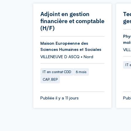
Adjoint en gestion
Te
financière et comptable
ge
(H/F)
Phy
mol
Maison Européenne des
Sciences Humaines et Sociales
VIL
VILLENEUVE D ASCQ • Nord
IT 
IT en contrat CDD
6 mois
CAP, BEP
Publiée il y a 11 jours
Publ