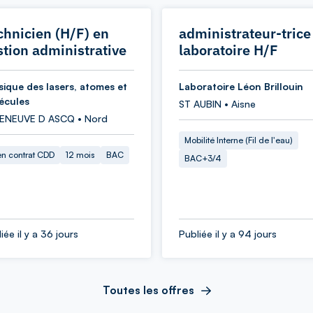
chnicien (H/F) en
administrateur-trice
stion administrative
laboratoire H/F
sique des lasers, atomes et
Laboratoire Léon Brillouin
écules
ST AUBIN • Aisne
LENEUVE D ASCQ • Nord
Mobilité Interne (Fil de l'eau)
en contrat CDD
12 mois
BAC
BAC+3/4
iée il y a 36 jours
Publiée il y a 94 jours
Toutes les offres