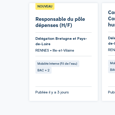
NOUVEAU
Co
Co
Responsable du pôle
hu
dépenses (H/F)
Dél
Délégation Bretagne et Pays-
de-
de-Loire
RENN
RENNES • Ille-et-Vilaine
Mob
Mobilité Interne (Fil de l'eau)
BA
BAC + 2
Publiée il y a 3 jours
Publ