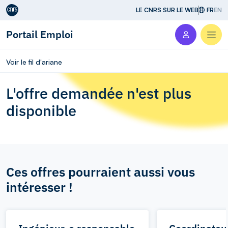
Aller au contenu
LE CNRS SUR LE WEB
FR
EN
Portail Emploi
Men
Voir le fil d'ariane
L'offre demandée n'est plus
disponible
Ces offres pourraient aussi vous
intéresser !