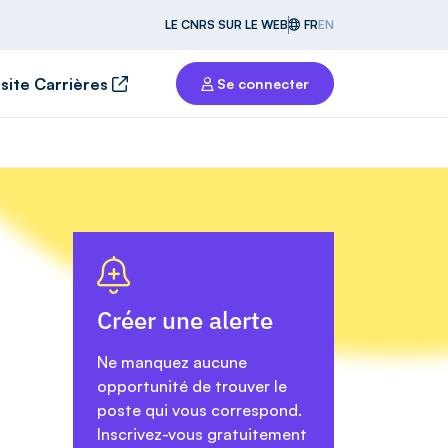
LE CNRS SUR LE WEB
FR
EN
 site Carrières
Se connecter
Créer une alerte
Ne manquez aucune
opportunité de trouver le
poste qui vous correspond.
Inscrivez-vous gratuitement