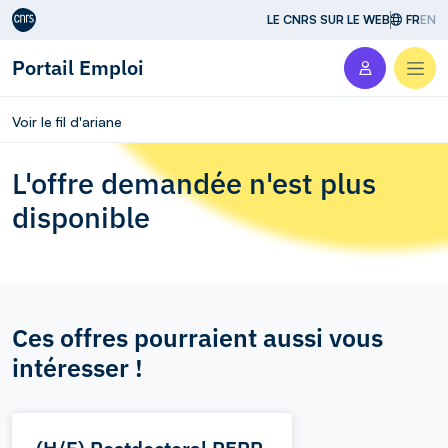
Aller au contenu
LE CNRS SUR LE WEB
FR
EN
Portail Emploi
Men
Voir le fil d'ariane
L'offre demandée n'est plus
disponible
Ces offres pourraient aussi vous
intéresser !