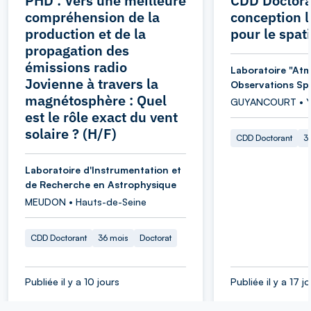
PHD : Vers une meilleure
CDD Doctora
compréhension de la
conception l
production et de la
pour le spati
propagation des
émissions radio
Laboratoire "At
Jovienne à travers la
Observations Spa
magnétosphère : Quel
GUYANCOURT • Yv
est le rôle exact du vent
solaire ? (H/F)
CDD Doctorant
3
Laboratoire d'Instrumentation et
de Recherche en Astrophysique
MEUDON • Hauts-de-Seine
CDD Doctorant
36 mois
Doctorat
Publiée il y a 10 jours
Publiée il y a 17 j