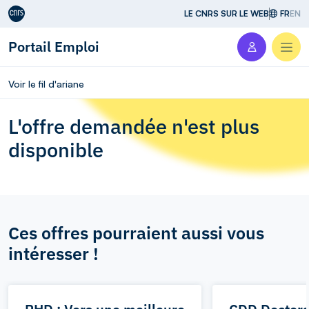
Aller au contenu
LE CNRS SUR LE WEB
FR
EN
Portail Emploi
Men
Voir le fil d'ariane
L'offre demandée n'est plus
disponible
Ces offres pourraient aussi vous
intéresser !