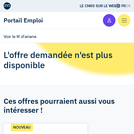
Aller au contenu
LE CNRS SUR LE WEB
FR
EN
Portail Emploi
Men
Voir le fil d'ariane
L'offre demandée n'est plus
disponible
Ces offres pourraient aussi vous
intéresser !
NOUVEAU