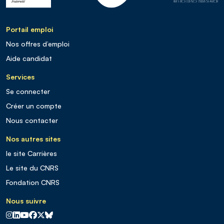
Portail emploi
Nos offres d’emploi
Aide candidat
Services
Se connecter
Créer un compte
Nous contacter
Nos autres sites
le site Carrières
Le site du CNRS
Fondation CNRS
Nous suivre
CNRS sur Instagram
CNRS sur Linkedin
CNRS sur Youtube
CNRS sur Facebook
CNRS sur X
CNRS sur Blus sky