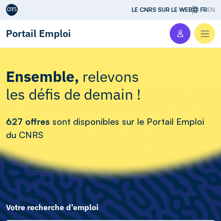
Aller au contenu
LE CNRS SUR LE WEB
FR
EN
Portail Emploi
Men
Ensemble,
relevons
les défis de demain !
627 offres
sont disponibles sur le Portail Emploi
du CNRS
Votre recherche d’emploi