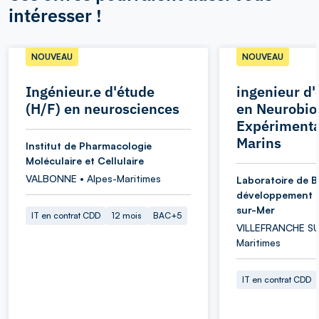
intéresser !
NOUVEAU
NOUVEAU
Ingénieur.e d'étude
ingenieur d'
(H/F) en neurosciences
en Neurobio
Expérimenta
Marins
Institut de Pharmacologie
Moléculaire et Cellulaire
VALBONNE • Alpes-Maritimes
Laboratoire de B
développement d
sur-Mer
IT en contrat CDD
12 mois
BAC+5
VILLEFRANCHE SU
Maritimes
IT en contrat CDD