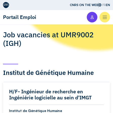
Aller au contenu
CNRS ON THE WEB
FR
EN
Portail Emploi
Men
Job vacancies at UMR9002
(IGH)
Institut de Génétique Humaine
H/F- Ingénieur de recherche en
Ingéniérie logicielle au sein d'IMGT
Institut de Génétique Humaine