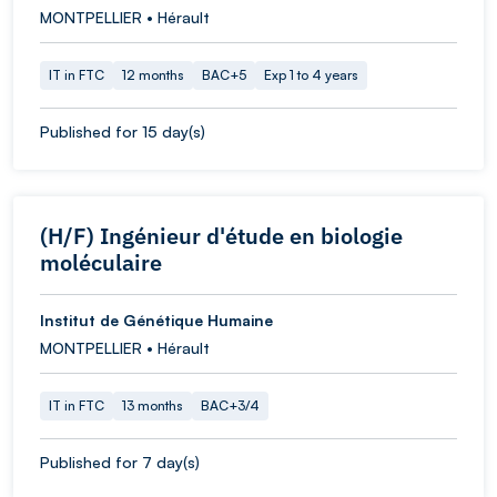
MONTPELLIER • Hérault
IT in FTC
12 months
BAC+5
Exp 1 to 4 years
Published for 15 day(s)
(H/F) Ingénieur d'étude en biologie
moléculaire
Institut de Génétique Humaine
MONTPELLIER • Hérault
IT in FTC
13 months
BAC+3/4
Published for 7 day(s)