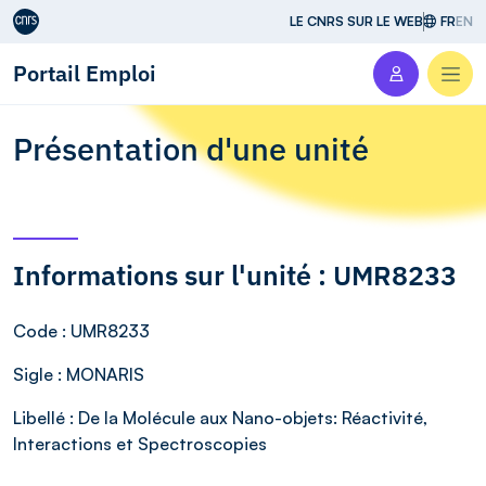
Aller au contenu
LE CNRS SUR LE WEB
FR
EN
Portail Emploi
Men
Présentation d'une unité
Informations sur l'unité : UMR8233
Code
: UMR8233
Sigle
: MONARIS
Libellé
: De la Molécule aux Nano-objets: Réactivité,
Interactions et Spectroscopies