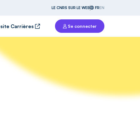
LE CNRS SUR LE WEB
FR
EN
 site Carrières
Se connecter