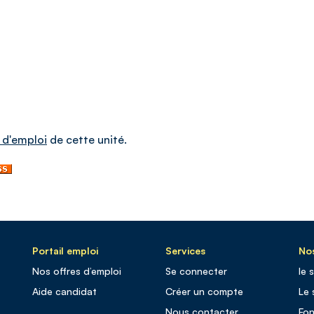
 d'emploi
de cette unité.
Portail emploi
Services
Nos
Nos offres d’emploi
Se connecter
le 
Aide candidat
Créer un compte
Le 
Nous contacter
Fo