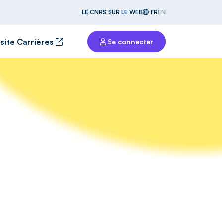
LE CNRS SUR LE WEB
FR
EN
 site Carrières
Se connecter