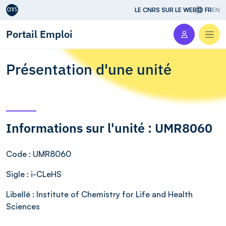
Aller au contenu
LE CNRS SUR LE WEB
FR
EN
Portail Emploi
Men
Présentation d'une unité
Informations sur l'unité : UMR8060
Code
: UMR8060
Sigle
: i-CLeHS
Libellé
: Institute of Chemistry for Life and Health
Sciences