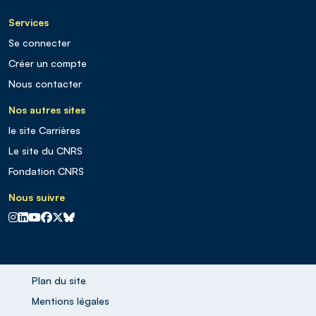
Services
Se connecter
Créer un compte
Nous contacter
Nos autres sites
le site Carrières
Le site du CNRS
Fondation CNRS
Nous suivre
CNRS sur Instagram
CNRS sur Linkedin
CNRS sur Youtube
CNRS sur Facebook
CNRS sur X
CNRS sur Blus sky
Plan du site
Mentions légales