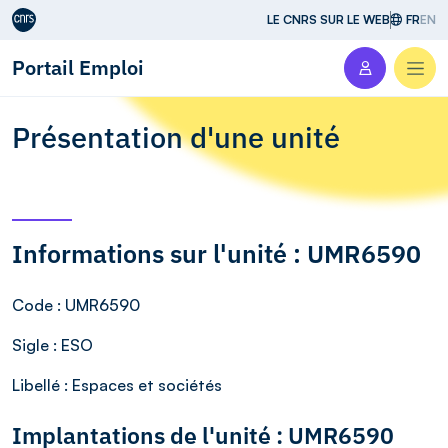
Aller au contenu
LE CNRS SUR LE WEB
FR
EN
Portail Emploi
Men
Présentation d'une unité
Informations sur l'unité : UMR6590
Code
: UMR6590
Sigle
: ESO
Libellé
: Espaces et sociétés
Implantations de l'unité : UMR6590