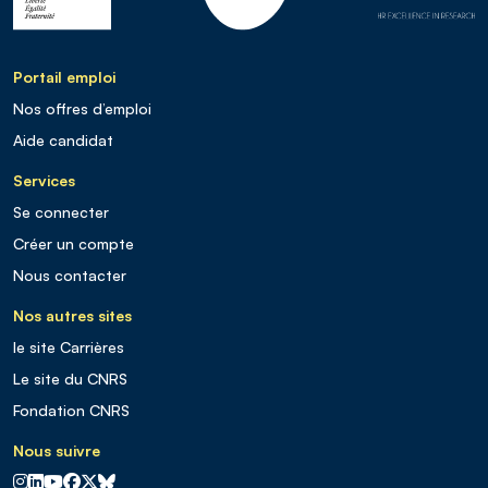
Portail emploi
Nos offres d’emploi
Aide candidat
Services
Se connecter
Créer un compte
Nous contacter
Nos autres sites
le site Carrières
Le site du CNRS
Fondation CNRS
Nous suivre
CNRS sur Instagram
CNRS sur Linkedin
CNRS sur Youtube
CNRS sur Facebook
CNRS sur X
CNRS sur Blus sky