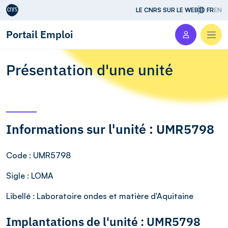
Aller au contenu
LE CNRS SUR LE WEB
FR
EN
Portail Emploi
Men
Présentation d'une unité
Informations sur l'unité : UMR5798
Code
: UMR5798
Sigle
: LOMA
Libellé
: Laboratoire ondes et matière d'Aquitaine
Implantations de l'unité : UMR5798