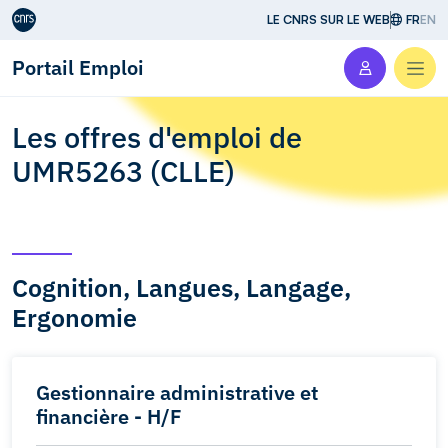
Aller au contenu
LE CNRS SUR LE WEB
FR
EN
Portail Emploi
Men
Les offres d'emploi de
UMR5263 (CLLE)
Cognition, Langues, Langage,
Ergonomie
Gestionnaire administrative et
financière - H/F