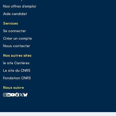
Nos offres d’emploi
Aide candidat
Services
Se connecter
Créer un compte
Nous contacter
Nos autres sites
le site Carrières
Le site du CNRS
Fondation CNRS
Nous suivre
CNRS sur Instagram
CNRS sur Linkedin
CNRS sur Youtube
CNRS sur Facebook
CNRS sur X
CNRS sur Blus sky