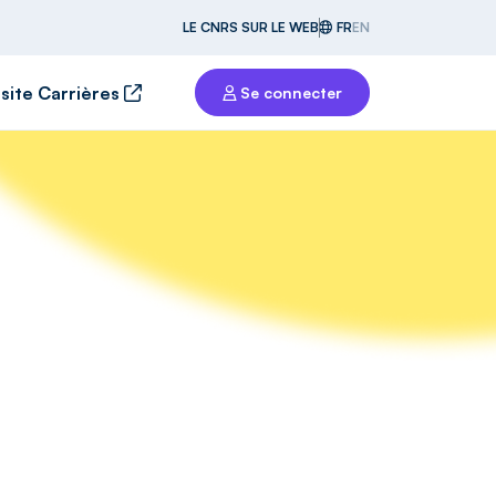
LE CNRS SUR LE WEB
FR
EN
 site Carrières
Se connecter