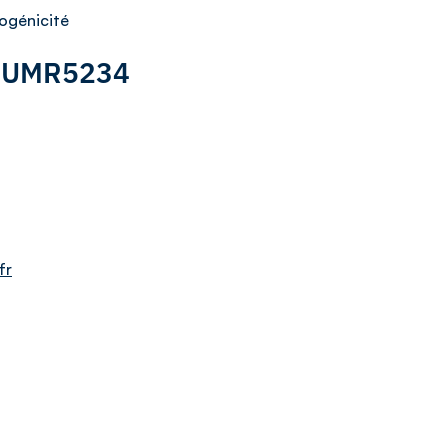
ogénicité
 : UMR5234
fr