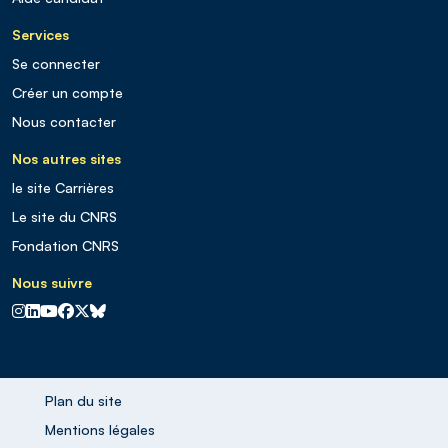
Services
Se connecter
Créer un compte
Nous contacter
Nos autres sites
le site Carrières
Le site du CNRS
Fondation CNRS
Nous suivre
CNRS sur Instagram
CNRS sur Linkedin
CNRS sur Youtube
CNRS sur Facebook
CNRS sur X
CNRS sur Blus sky
Plan du site
Mentions légales