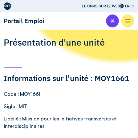
Aller au contenu
LE CNRS SUR LE WEB
FR
EN
Portail Emploi
Men
Présentation d'une unité
Informations sur l'unité : MOY1661
Code
: MOY1661
Sigle
: MITI
Libellé
: Mission pour les initiatives transverses et
interdisciplinaires