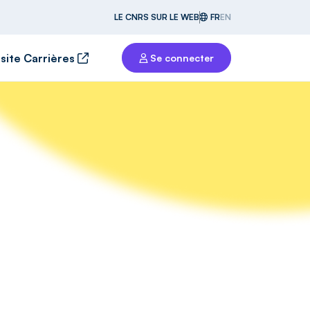
LE CNRS SUR LE WEB
FR
EN
 site Carrières
Se connecter