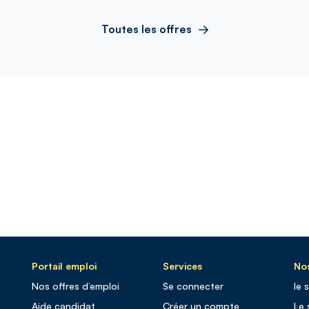
Toutes les offres
Portail emploi
Services
Nos
Nos offres d’emploi
Se connecter
le 
Aide candidat
Créer un compte
Le 