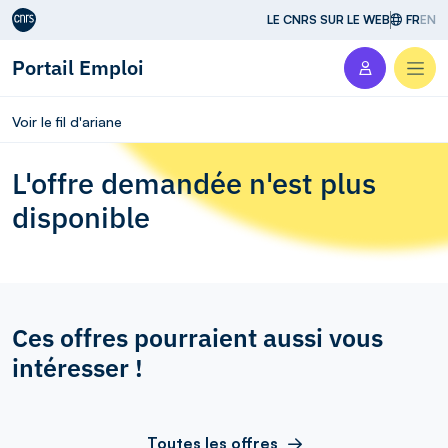
Aller au contenu
LE CNRS SUR LE WEB
FR
EN
Portail Emploi
Men
Voir le fil d'ariane
L'offre demandée n'est plus
disponible
Ces offres pourraient aussi vous
intéresser !
Toutes les offres