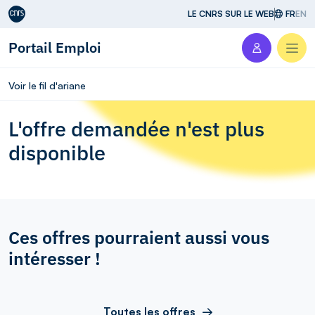
Aller au contenu
LE CNRS SUR LE WEB
FR
EN
Portail Emploi
Men
Voir le fil d'ariane
L'offre demandée n'est plus
disponible
Ces offres pourraient aussi vous
intéresser !
Toutes les offres