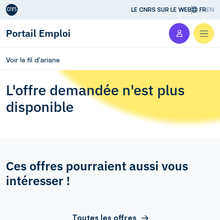
Aller au contenu
LE CNRS SUR LE WEB
FR
EN
Portail Emploi
Men
Voir le fil d'ariane
L'offre demandée n'est plus
disponible
Ces offres pourraient aussi vous
intéresser !
Toutes les offres