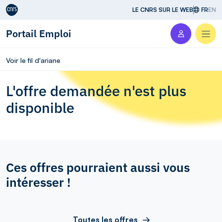
Aller au contenu
LE CNRS SUR LE WEB
FR
EN
Portail Emploi
Men
Voir le fil d'ariane
L'offre demandée n'est plus
disponible
Ces offres pourraient aussi vous
intéresser !
Toutes les offres