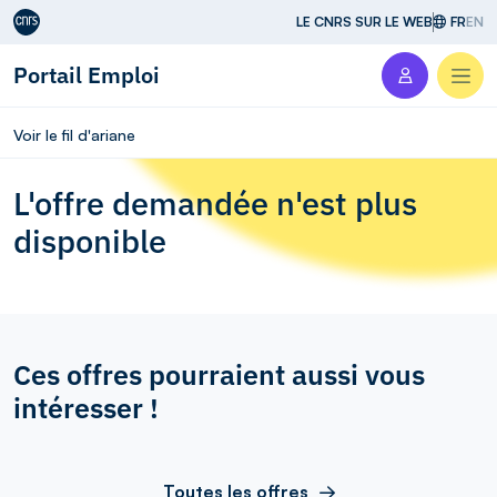
Aller au contenu
LE CNRS SUR LE WEB
FR
EN
Portail Emploi
Men
Voir le fil d'ariane
L'offre demandée n'est plus
disponible
Ces offres pourraient aussi vous
intéresser !
Toutes les offres