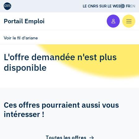
Aller au contenu
LE CNRS SUR LE WEB
FR
EN
Portail Emploi
Men
Voir le fil d'ariane
L'offre demandée n'est plus
disponible
Ces offres pourraient aussi vous
intéresser !
Toutes les offres